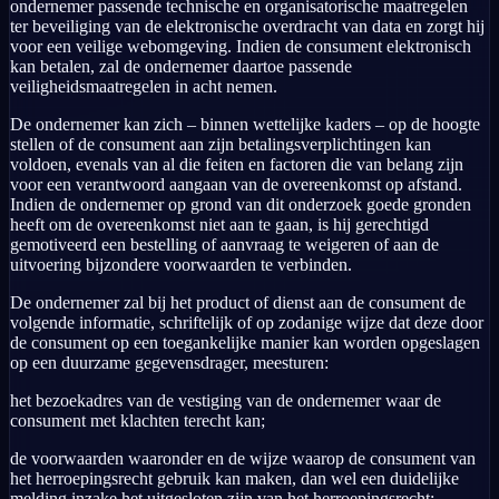
ondernemer passende technische en organisatorische maatregelen
ter beveiliging van de elektronische overdracht van data en zorgt hij
voor een veilige webomgeving. Indien de consument elektronisch
kan betalen, zal de ondernemer daartoe passende
veiligheidsmaatregelen in acht nemen.
De ondernemer kan zich – binnen wettelijke kaders – op de hoogte
stellen of de consument aan zijn betalingsverplichtingen kan
voldoen, evenals van al die feiten en factoren die van belang zijn
voor een verantwoord aangaan van de overeenkomst op afstand.
Indien de ondernemer op grond van dit onderzoek goede gronden
heeft om de overeenkomst niet aan te gaan, is hij gerechtigd
gemotiveerd een bestelling of aanvraag te weigeren of aan de
uitvoering bijzondere voorwaarden te verbinden.
De ondernemer zal bij het product of dienst aan de consument de
volgende informatie, schriftelijk of op zodanige wijze dat deze door
de consument op een toegankelijke manier kan worden opgeslagen
op een duurzame gegevensdrager, meesturen:
het bezoekadres van de vestiging van de ondernemer waar de
consument met klachten terecht kan;
de voorwaarden waaronder en de wijze waarop de consument van
het herroepingsrecht gebruik kan maken, dan wel een duidelijke
melding inzake het uitgesloten zijn van het herroepingsrecht;