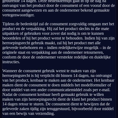
gedurende 14 dagen. Deze bedenktermijn gaat in op de dag na
ontvangst van het product door de consument of een vooraf door de
consument aangewezen en aan de ondernemer bekend gemaakte
vertegenwoordiger.
Tijdens de bedenktijd zal de consument zorgvuldig omgaan met het
product en de verpakking. Hij zal het product slechts in die mate
uitpakken of gebruiken voor zover dat nodig is om te kunnen
beoordelen of hij het product wenst te behouden. Indien hij van zijn
herroepingsrecht gebruik maakt, zal hij het product met alle
geleverde toebehoren en – indien redelijkerwijze mogelijk – in de
originele staat en verpakking aan de ondernemer retourneren,
conform de door de ondernemer verstrekte redelijke en duidelijke
instructies.
Wanneer de consument gebruik wenst te maken van zijn
herroepingsrecht is hij verplicht dit binnen 14 dagen, na ontvangst
van het product, kenbaar te maken aan de ondernemer. Het kenbaar
maken dient de consument te doen middels het modelformulier of
door middel van een ander communicatiemiddel zoals per e-mail.
Nadat de consument kenbaar heeft gemaakt gebruik te willen
maken van zijn herroepingsrecht dient de klant het product binnen
14 dagen retour te sturen. De consument dient te bewijzen dat de
geleverde zaken tijdig zijn teruggestuurd, bijvoorbeeld door middel
van een bewijs van verzending.